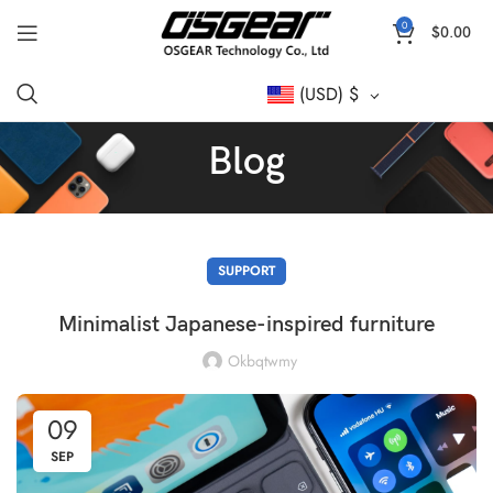
0
$
0.00
(USD)
$
Blog
SUPPORT
Minimalist Japanese-inspired furniture
Okbqtwmy
09
SEP